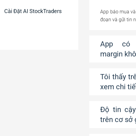
Cài Đặt AI StockTraders
App báo mua và 
đoạn và gửi tin 
App có 
margin kh
Tôi thấy t
xem chi tiế
Độ tin cậ
trên cơ sở 