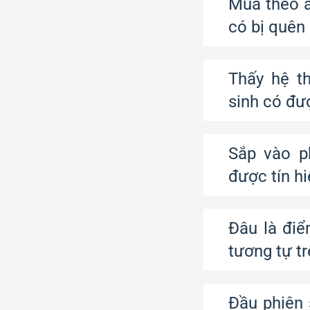
Mua theo a
có bị quên
Thấy hệ th
sinh có đư
Sắp vào p
được tín h
Đâu là điể
tương tự tr
Đầu phiên 