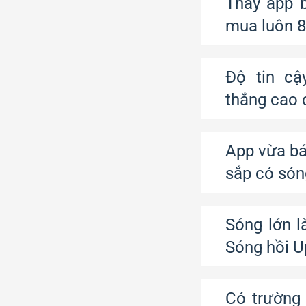
Thấy app 
mua luôn 
Độ tin cậ
thắng cao 
App vừa bá
sắp có són
Sóng lớn l
Sóng hồi Up
Có trường