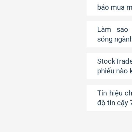
báo mua m
Làm sao b
sóng ngàn
StockTrade
phiếu nào 
Tín hiệu c
độ tin cậy