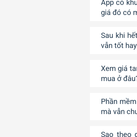
App có khu
giá đó có
Sau khi hế
vẫn tốt ha
Xem giá ta
mua ở đâu
Phần mềm 
mà vẫn chư
Sao theo 