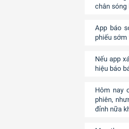
chân sóng 
App báo s
phiếu sớm 
Nếu app xá
hiệu báo b
Hôm nay c
phiên, như
đỉnh nữa k