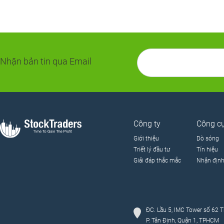
Nhận bản tin qua Email
Công ty
Công c
Giới thiệu
Dò sóng
Triết lý đầu tư
Tín hiệu
Giải đáp thắc mắc
Nhận địn
ĐC. Lầu 5, IMC Tower số 62 T
P. Tân Định, Quận 1, TPHCM