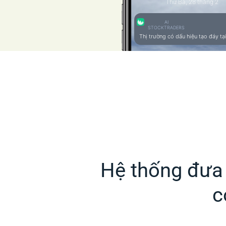
Thứ Ba, 28 tháng 2
AI
STOCKTRADERS
Thị trường có dấu hiệu tạo đáy tại
Hệ thống đưa 
c