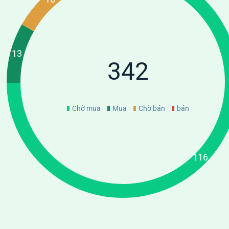
342
Chờ mua
Mua
Chờ bán
bán