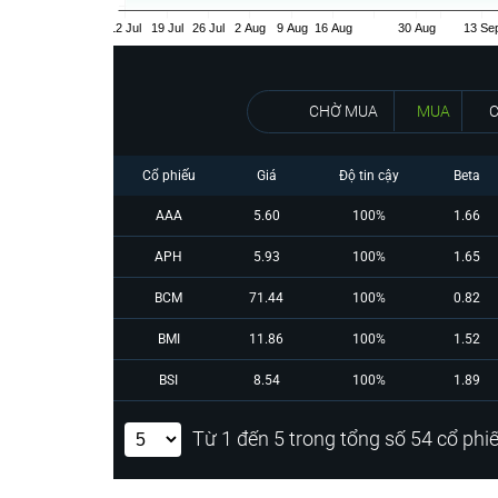
CHỜ MUA
MUA
Cổ phiếu
Giá
Độ tin cậy
Beta
AAA
5.60
100%
1.66
APH
5.93
100%
1.65
BCM
71.44
100%
0.82
BMI
11.86
100%
1.52
BSI
8.54
100%
1.89
Từ 1 đến 5 trong tổng số 54 cổ phi