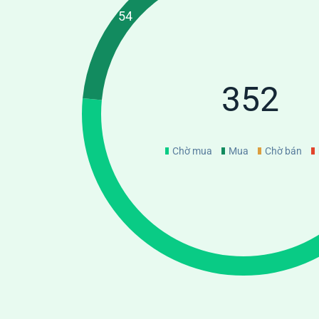
352
Chờ mua
Mua
Chờ bán