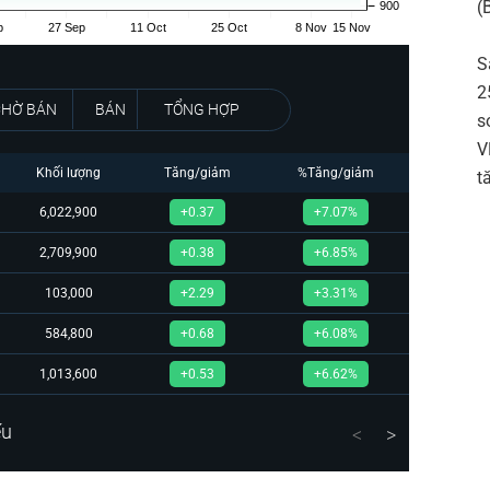
(
S
2
CHỜ BÁN
BÁN
TỔNG HỢP
s
V
Khối lượng
Tăng/giảm
%Tăng/giảm
t
6,022,900
+0.37
+7.07%
2,709,900
+0.38
+6.85%
103,000
+2.29
+3.31%
584,800
+0.68
+6.08%
1,013,600
+0.53
+6.62%
ếu
<
>