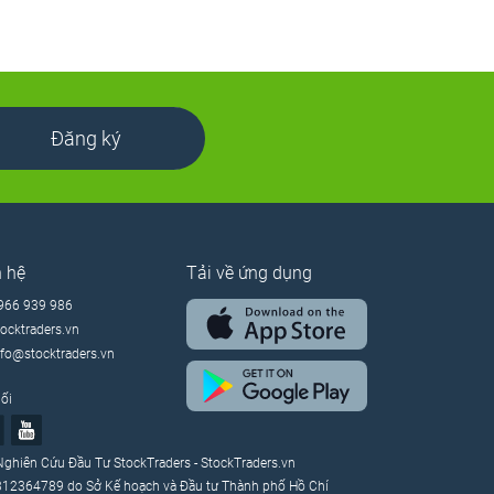
Đăng ký
n hệ
Tải về ứng dụng
966 939 986
tocktraders.vn
nfo@stocktraders.vn
ối
ghiên Cứu Đầu Tư StockTraders - StockTraders.vn
312364789 do Sở Kế hoạch và Đầu tư Thành phố Hồ Chí