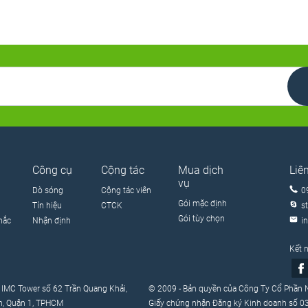
Công cụ
Cộng tác
Mua dịch
Liê
vụ
Dò sóng
Cộng tác viên
0
Gói mặc định
Tín hiệu
CTCK
s
Gói tùy chọn
mắc
Nhận định
i
Kết n
, IMC Tower số 62 Trần Quang Khải,
© 2009 - Bản quyền của Công Ty Cổ Phần N
nh, Quận 1, TPHCM
Giấy chứng nhận Đăng ký Kinh doanh số 0