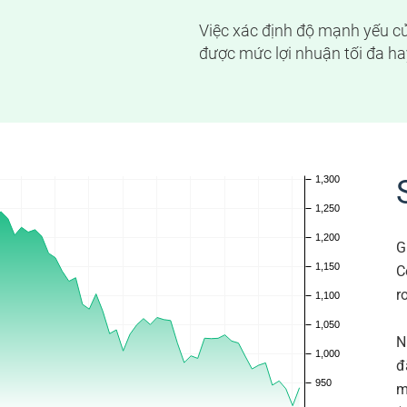
Việc xác định độ mạnh yếu củ
được mức lợi nhuận tối đa ha
G
C
r
N
đ
m