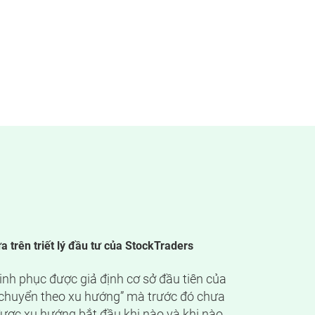
 trên triết lý đầu tư của StockTraders
nh phục được giả định cơ sở đầu tiên của
ch chuyển theo xu hướng” mà trước đó chưa
được xu hướng bắt đầu khi nào và khi nào