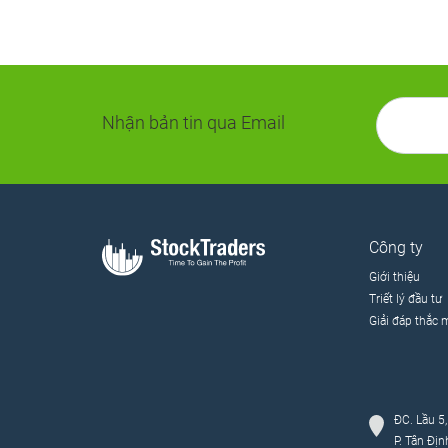
Nhận bản tin qua Email
Công ty
Giới thiệu
Triết lý đầu tư
Giải đáp thắc 
ĐC. Lầu 5
P. Tân Đị