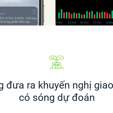
 Tư, 16 tháng 11
Bây
giờ
DERS
37(-27.53;-3.02%). Chờ mua
mã trong phiên hôm nay
 đưa ra khuyến nghị giao
có sóng dự đoán