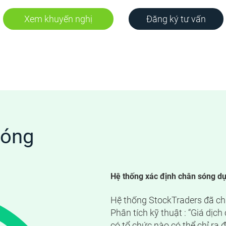
Đăng ký tư vấn
Xem khuyến nghị
sóng
Hệ thống xác định chân sóng dựa
Hệ thống StockTraders đã chi
Phân tích kỹ thuật : “Giá dị
có tổ chức nào có thể chỉ ra 