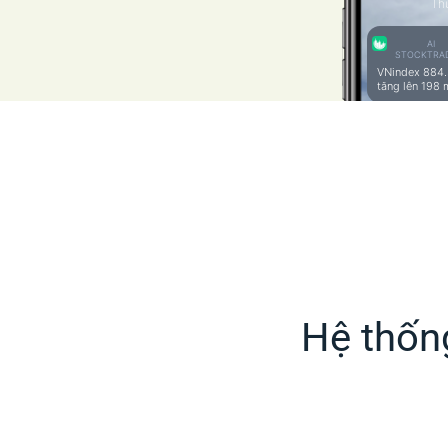
Thứ
AI
STOCKTRA
VNindex 884.
tăng lên 198 
Hệ thống